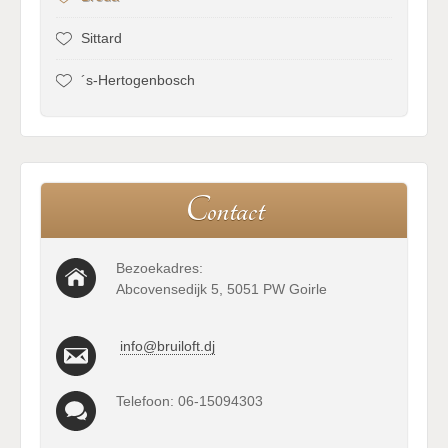
Sittard
´s-Hertogenbosch
C
o
n
t
a
c
t
Bezoekadres:
Abcovensedijk 5, 5051 PW Goirle
info@bruiloft.dj
Telefoon: 06-15094303