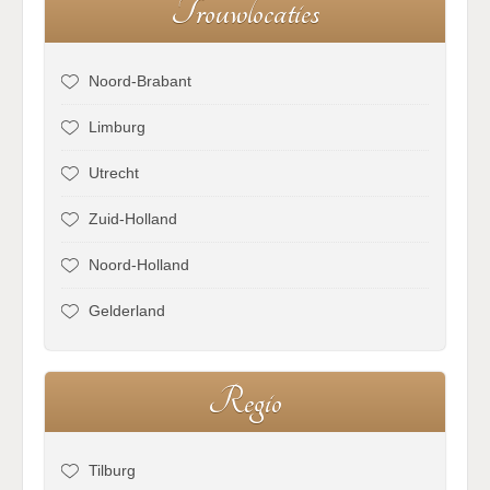
T
r
o
u
w
l
o
c
a
t
i
e
s
Noord-Brabant
Limburg
Utrecht
Zuid-Holland
Noord-Holland
Gelderland
R
e
g
i
o
Tilburg