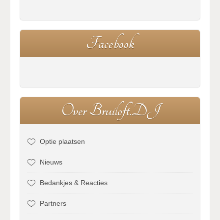
F
a
c
e
b
o
o
k
O
v
e
r
B
r
u
i
l
o
f
t
.
D
J
Optie plaatsen
Nieuws
Bedankjes & Reacties
Partners