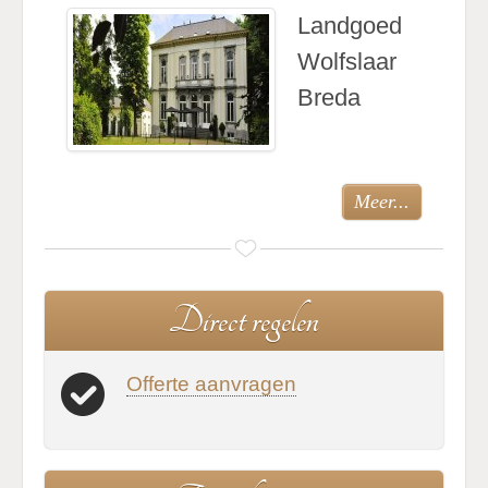
Landgoed
Wolfslaar
Breda
Meer...
D
i
r
e
c
t
r
e
g
e
l
e
n
Offerte aanvragen