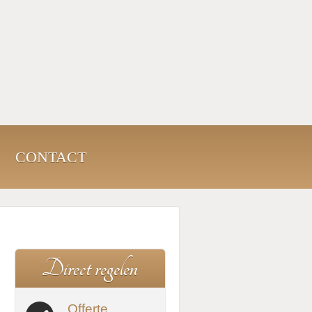
CONTACT
D
i
r
e
c
t
r
e
g
e
l
e
n
Offerte