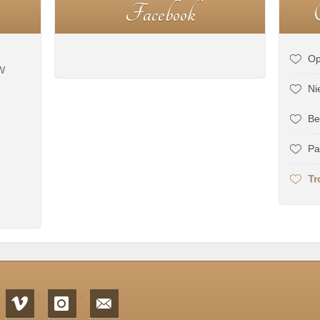
F
a
c
e
b
o
o
k
Op
W
Ni
Be
Pa
Tr