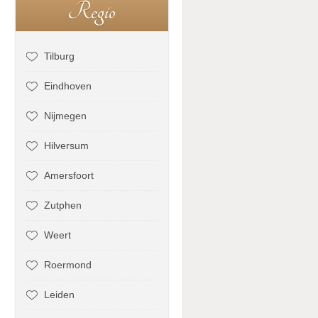
R
e
g
i
o
Tilburg
Eindhoven
Nijmegen
Hilversum
Amersfoort
Zutphen
Weert
Roermond
Leiden