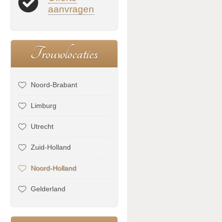
aanvragen
T
r
o
u
w
l
o
c
a
t
i
e
s
Noord-Brabant
Limburg
Utrecht
Zuid-Holland
Noord-Holland
Gelderland