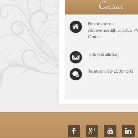
C
o
n
t
a
c
t
Bezoekadres:
Abcovensedijk 5, 5051 P
Goirle
info@bruiloft.dj
Telefoon: 06-15094303