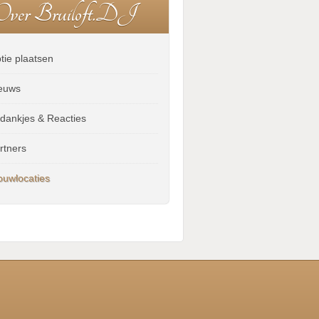
O
v
e
r
B
r
u
i
l
o
f
t
.
D
J
tie plaatsen
euws
dankjes & Reacties
rtners
ouwlocaties