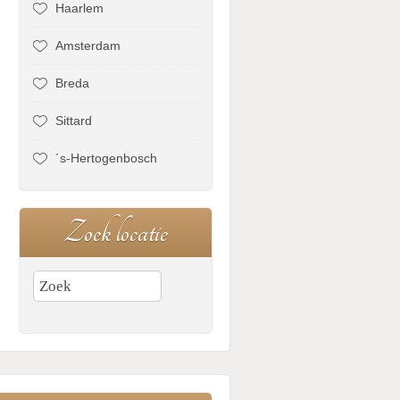
Haarlem
Amsterdam
Breda
Sittard
´s-Hertogenbosch
Z
o
e
k
l
o
c
a
t
i
e