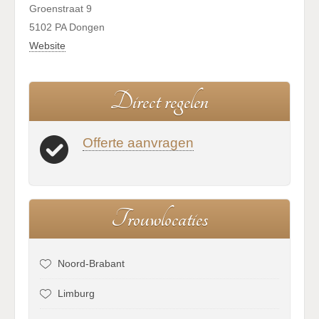
Groenstraat 9
5102 PA Dongen
Website
D
i
r
e
c
t
r
e
g
e
l
e
n
Offerte aanvragen
T
r
o
u
w
l
o
c
a
t
i
e
s
Noord-Brabant
Limburg