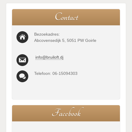
C
o
n
t
a
c
t
Bezoekadres:
Abcovensedijk 5, 5051 PW Goirle
info@bruiloft.dj
Telefoon: 06-15094303
F
a
c
e
b
o
o
k