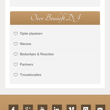
O
v
e
r
B
r
u
i
l
o
f
t
.
D
J
Optie plaatsen
Nieuws
Bedankjes & Reacties
Partners
Trouwlocaties