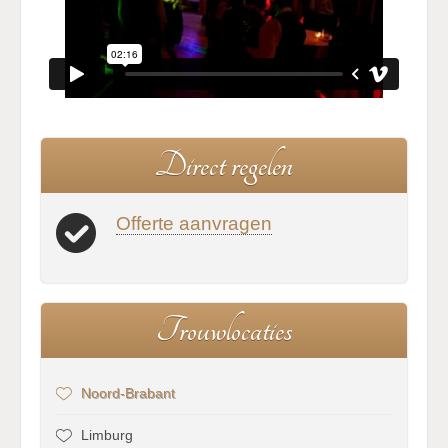
D
i
r
e
c
t
r
e
g
e
l
e
n
Offerte aanvragen
T
r
o
u
w
l
o
c
a
t
i
e
s
Noord-Brabant
Limburg