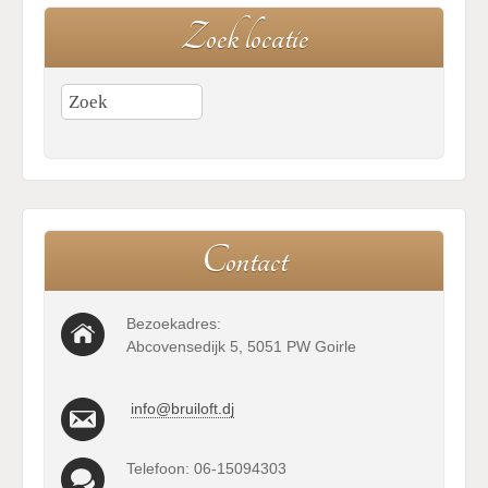
Z
o
e
k
l
o
c
a
t
i
e
C
o
n
t
a
c
t
Bezoekadres:
Abcovensedijk 5, 5051 PW Goirle
info@bruiloft.dj
Telefoon: 06-15094303