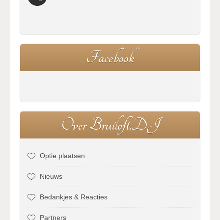
F
a
c
e
b
o
o
k
O
v
e
r
B
r
u
i
l
o
f
t
.
D
J
Optie plaatsen
Nieuws
Bedankjes & Reacties
Partners